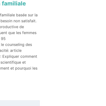
 familiale
amiliale basée sur la
besoin non satisfait.
eproductive de
quent que les femmes
e 95
 le counseling des
cité: article
e : Expliquer comment
scientifique et
mment et pourquoi les